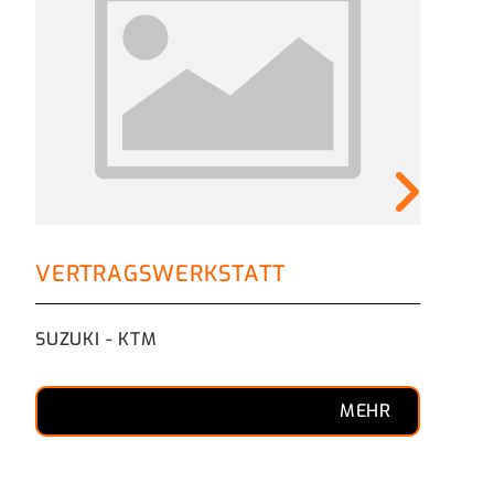
FI
VERTRAGSWERKSTATT
beq
SUZUKI - KTM
MEHR