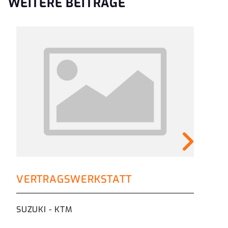
WEITERE BEITRÄGE
FI
VERTRAGSWERKSTATT
beq
SUZUKI - KTM