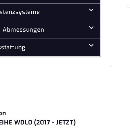
istenzsysteme
d Abmessungen
stattung
on
IHE WDL0 (2017 - JETZT)