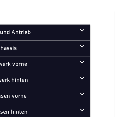
und Antrieb
hassis
werk vorne
erk hinten
sen vorne
sen hinten