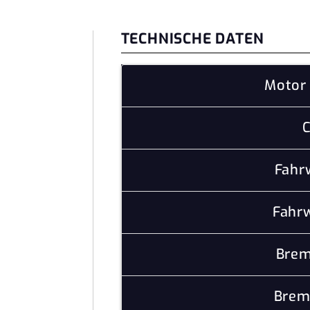
TECHNISCHE DATEN
Motor 
C
Fahr
Fahrw
Brem
Brem